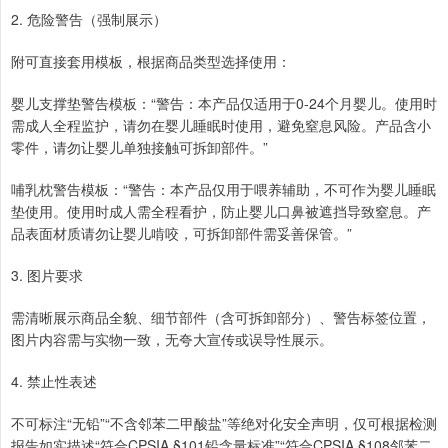
2. 危险警告（强制展示）
附可直接套用模板，根据商品类型选择使用：
婴儿支撑垫警告模板：“警告：本产品仅适用于0-24个月婴儿。使用时
需成人全程监护，请勿在婴儿睡眠时使用，避免窒息风险。产品含小
零件，请勿让婴儿单独接触可拆卸部件。”
哺乳枕警告模板：“警告：本产品仅用于喂养辅助，不可作为婴儿睡眠
垫使用。使用时成人需全程看护，防止婴儿口鼻被遮挡导致窒息。产
品表面材质请勿让婴儿啃咬，可拆卸部件需妥善保管。”
3. 图片要求
需清晰展示商品全貌、细节部件（含可拆卸部分）、警告标签位置，
图片内容需与实物一致，无夸大宣传或误导性展示。
4. 禁止性表述
不可标注“无铅”“不含邻苯二甲酸盐”等绝对化安全声明，仅可根据检测
报告如实描述“符合CPSIA §101铅含量标准”“符合CPSIA §108邻苯二