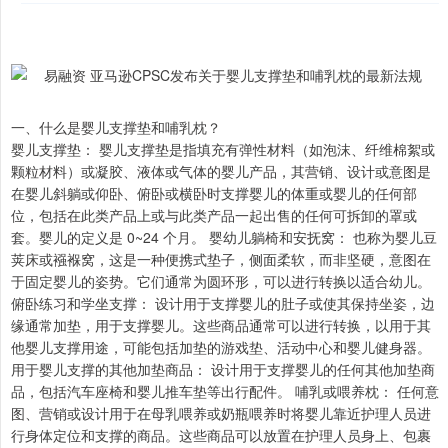
一、什么是婴儿支撑垫和哺乳枕？
婴儿支撑垫： 婴儿支撑垫是指填充有弹性材料（如泡沫、纤维棉絮或
颗粒材料）或凝胶、液体或气体的婴儿产品，其营销、设计或意图是
在婴儿斜躺或仰卧、俯卧或横卧时支撑婴儿的体重或婴儿的任何部
位，包括在此类产品上或与此类产品一起出售的任何可拆卸的罩或
套。婴儿的定义是 0~24 个月。 婴幼儿躺椅和安抚窝： 也称为婴儿豆
荚床或襁褓窝，这是一种便携式垫子，侧面柔软，而非坚硬，意图在
于固定婴儿的姿势。它们通常为圆环形，可以进行转换以适合幼儿。
俯卧练习和学坐支撑： 设计用于支撑婴儿的肚子或使其保持坐姿，边
缘通常加垫，用于支撑婴儿。这些商品通常可以进行转换，以用于其
他婴儿支撑用途，可能包括加垫的游戏垫、活动中心和婴儿健身器。
用于婴儿支撑的其他加垫商品： 设计用于支撑婴儿的任何其他加垫商
品，包括汽车座椅和婴儿推车垫等出行配件。 哺乳或喂养枕： 任何意
图、营销或设计用于在母乳喂养或奶瓶喂养时将婴儿靠近护理人员进
行身体定位和支撑的商品。这些商品可以放置在护理人员身上、包裹