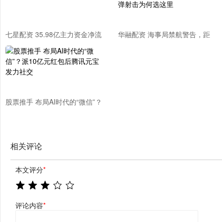
七星配资 35.98亿主力资金净流
华融配资 海事局禁航警告，距
入，特斯拉概念涨1.40%
香港不到100海里，新一轮实弹
射击为何选这里
股票推手 布局AI时代的“微信”？
派10亿元红包后腾讯元宝发力
社交
相关评论
本文评分
*
评论内容
*