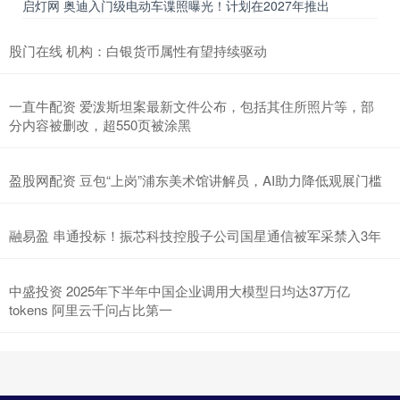
启灯网 奥迪入门级电动车谍照曝光！计划在2027年推出
股门在线 机构：白银货币属性有望持续驱动
一直牛配资 爱泼斯坦案最新文件公布，包括其住所照片等，部
分内容被删改，超550页被涂黑
盈股网配资 豆包“上岗”浦东美术馆讲解员，AI助力降低观展门槛
融易盈 串通投标！振芯科技控股子公司国星通信被军采禁入3年
中盛投资 2025年下半年中国企业调用大模型日均达37万亿
tokens 阿里云千问占比第一