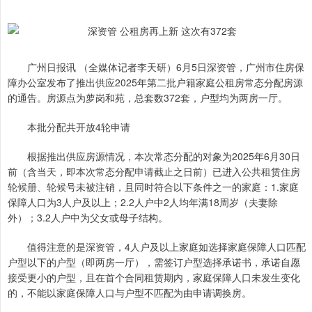
广州日报讯 （全媒体记者李天研）6月5日深资管，广州市住房保
障办公室发布了推出供应2025年第二批户籍家庭公租房常态分配房源
的通告。房源点为萝岗和苑，总套数372套，户型均为两房一厅。
本批分配共开放4轮申请
根据推出供应房源情况，本次常态分配的对象为2025年6月30日
前（含当天，即本次常态分配申请截止之日前）已进入公共租赁住房
轮候册、轮候号未被注销，且同时符合以下条件之一的家庭：1.家庭
保障人口为3人户及以上；2.2人户中2人均年满18周岁（夫妻除
外）；3.2人户中为父女或母子结构。
值得注意的是深资管，4人户及以上家庭如选择家庭保障人口匹配
户型以下的户型（即两房一厅），需签订户型选择承诺书，承诺自愿
接受更小的户型，且在首个合同租赁期内，家庭保障人口未发生变化
的，不能以家庭保障人口与户型不匹配为由申请调换房。