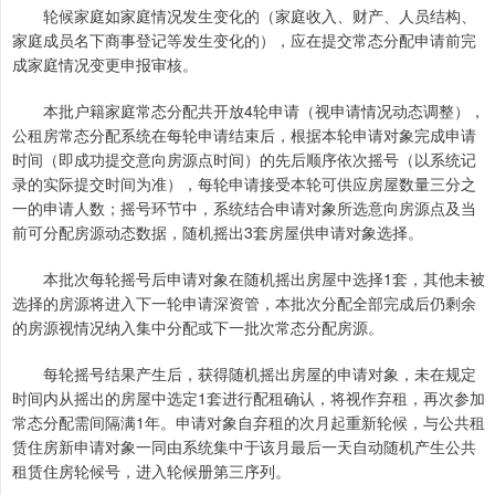
轮候家庭如家庭情况发生变化的（家庭收入、财产、人员结构、
家庭成员名下商事登记等发生变化的），应在提交常态分配申请前完
成家庭情况变更申报审核。
本批户籍家庭常态分配共开放4轮申请（视申请情况动态调整），
公租房常态分配系统在每轮申请结束后，根据本轮申请对象完成申请
时间（即成功提交意向房源点时间）的先后顺序依次摇号（以系统记
录的实际提交时间为准），每轮申请接受本轮可供应房屋数量三分之
一的申请人数；摇号环节中，系统结合申请对象所选意向房源点及当
前可分配房源动态数据，随机摇出3套房屋供申请对象选择。
本批次每轮摇号后申请对象在随机摇出房屋中选择1套，其他未被
选择的房源将进入下一轮申请深资管，本批次分配全部完成后仍剩余
的房源视情况纳入集中分配或下一批次常态分配房源。
每轮摇号结果产生后，获得随机摇出房屋的申请对象，未在规定
时间内从摇出的房屋中选定1套进行配租确认，将视作弃租，再次参加
常态分配需间隔满1年。申请对象自弃租的次月起重新轮候，与公共租
赁住房新申请对象一同由系统集中于该月最后一天自动随机产生公共
租赁住房轮候号，进入轮候册第三序列。