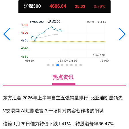
北证50
1122.66
%
-0.21
-0.02
热点资讯
东方汇赢 2026年上半年自主五强销量排行: 比亚迪断层领先
V交易网 AI短剧造富？一场针对内容创作者的阳谋
信德 1月29日佳力转债下跌1.41%，转股溢价率35.47%