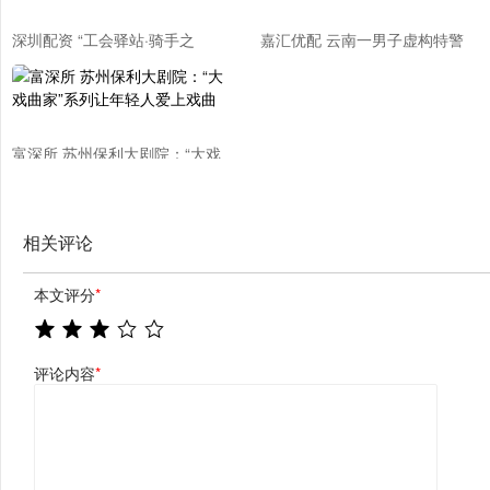
深圳配资 “工会驿站·骑手之
嘉汇优配 云南一男子虚构特警
家”：推开这扇门，就是回
身份冒用英烈警号诈骗被刑拘
了“家”
富深所 苏州保利大剧院：“大戏
曲家”系列让年轻人爱上戏曲
相关评论
本文评分
*
评论内容
*