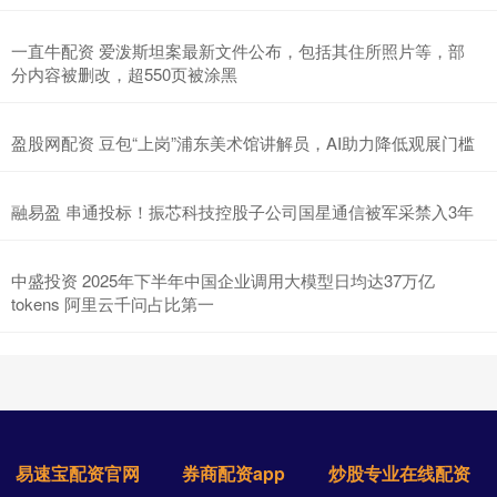
一直牛配资 爱泼斯坦案最新文件公布，包括其住所照片等，部
分内容被删改，超550页被涂黑
盈股网配资 豆包“上岗”浦东美术馆讲解员，AI助力降低观展门槛
融易盈 串通投标！振芯科技控股子公司国星通信被军采禁入3年
中盛投资 2025年下半年中国企业调用大模型日均达37万亿
tokens 阿里云千问占比第一
易速宝配资官网
券商配资app
炒股专业在线配资