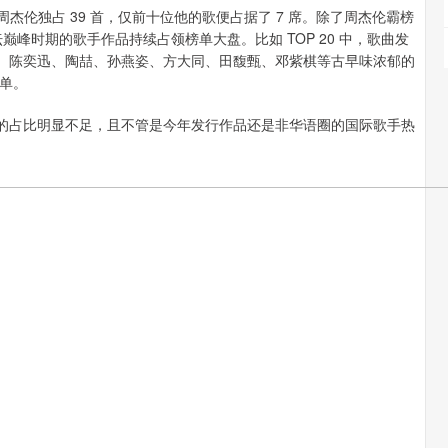
8 中，周杰伦独占 39 首，仅前十位他的歌便占据了 7 席。除了周杰伦霸榜
巅峰时期的歌手作品持续占领榜单大盘。比如 TOP 20 中，歌曲发
杰、陈奕迅、陶喆、孙燕姿、方大同、田馥甄、邓紫棋等古早味浓郁的
单。
歌的占比明显不足，且不管是今年发行作品还是非华语圈的国际歌手热