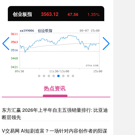
创业板指
3563.12
基
47.56
1.35%
热点资讯
东方汇赢 2026年上半年自主五强销量排行: 比亚迪
断层领先
V交易网 AI短剧造富？一场针对内容创作者的阳谋