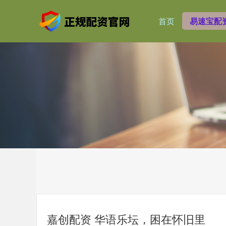
首页
易速宝配
嘉创配资 华语乐坛，困在怀旧里