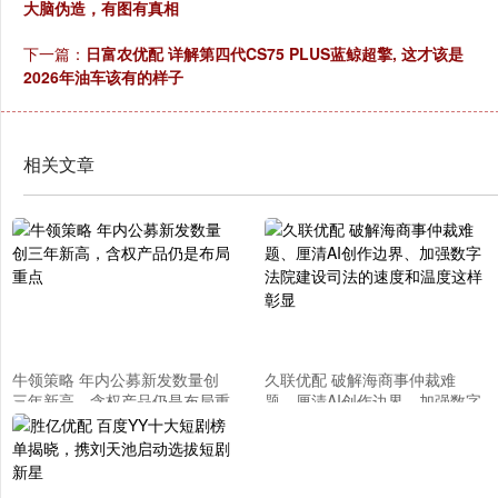
大脑伪造，有图有真相
下一篇：
日富农优配 详解第四代CS75 PLUS蓝鲸超擎, 这才该是
2026年油车该有的样子
相关文章
牛领策略 年内公募新发数量创
久联优配 破解海商事仲裁难
三年新高，含权产品仍是布局重
题、厘清AI创作边界、加强数字
点
法院建设司法的速度和温度这样
彰显