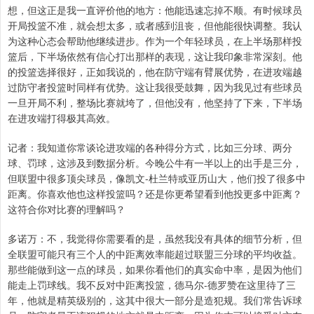
想，但这正是我一直评价他的地方：他能迅速忘掉不顺。有时候球员
开局投篮不准，就会想太多，或者感到沮丧，但他能很快调整。我认
为这种心态会帮助他继续进步。作为一个年轻球员，在上半场那样投
篮后，下半场依然有信心打出那样的表现，这让我印象非常深刻。他
的投篮选择很好，正如我说的，他在防守端有臂展优势，在进攻端越
过防守者投篮时同样有优势。这让我很受鼓舞，因为我见过有些球员
一旦开局不利，整场比赛就垮了，但他没有，他坚持了下来，下半场
在进攻端打得极其高效。
记者：我知道你常谈论进攻端的各种得分方式，比如三分球、两分
球、罚球，这涉及到数据分析。今晚公牛有一半以上的出手是三分，
但联盟中很多顶尖球员，像凯文-杜兰特或亚历山大，他们投了很多中
距离。你喜欢他也这样投篮吗？还是你更希望看到他投更多中距离？
这符合你对比赛的理解吗？
多诺万：不，我觉得你需要看的是，虽然我没有具体的细节分析，但
全联盟可能只有三个人的中距离效率能超过联盟三分球的平均收益。
那些能做到这一点的球员，如果你看他们的真实命中率，是因为他们
能走上罚球线。我不反对中距离投篮，德马尔-德罗赞在这里待了三
年，他就是精英级别的，这其中很大一部分是造犯规。我们常告诉球