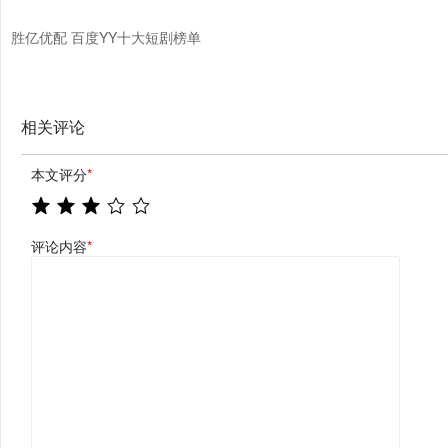
胜亿优配 百度YY十大短剧榜单
揭晓，携刘天池启动选拔短剧新
星
相关评论
本文评分
*
评论内容
*