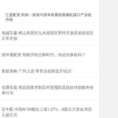
汇盈配资 机构：政策与资本双重助推脑机接口产业链
升级
海越互赢 崂山风景区九水游览区暂停开放其他游览区
正常开放
国华通配资 智能手机过剩时代，你还在换机吗？
客新策略 广州入选“零售业创新提升试点”
信通实盘 韩总统要求制定对策预防及惩处对朝散布传
单行为
宝牛配 中国AI 50概念上涨1.37%，6股主力资金净流
入超亿元