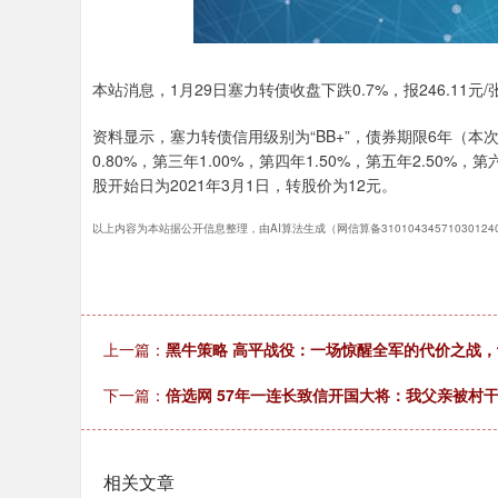
深证成指
14380.57
.93
0.66%
270.44
1
本站消息，1月29日塞力转债收盘下跌0.7%，报246.11元/
资料显示，塞力转债信用级别为“BB+”，债券期限6年（本
0.80%，第三年1.00%，第四年1.50%，第五年2.50%
股开始日为2021年3月1日，转股价为12元。
以上内容为本站据公开信息整理，由AI算法生成（网信算备3101043457103012
上一篇：
黑牛策略 高平战役：一场惊醒全军的代价之战，
下一篇：
倍选网 57年一连长致信开国大将：我父亲被村
相关文章