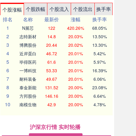
个股跌幅
个股流入
个股流出
换手率
个股涨幅
排名
名称
最新价
涨幅
换手率
1
N展芯
122
420.26%
68.05%
2
志特新材
14.8
20.03%
13.50%
3
博腾股份
20.44
20.02%
13.30%
4
近岸蛋白
46.72
20.01%
5.42%
5
毕得医药
61.6
20.01%
5.97%
6
一博科技
53.33
20.01%
16.39%
7
耐科装备
49.67
20.01%
6.06%
8
泰金新能
131.52
20.00%
23.08%
9
方邦股份
146.16
20.00%
6.64%
10
南模生物
42.9
20.00%
4.78%
沪深京行情 实时轮播