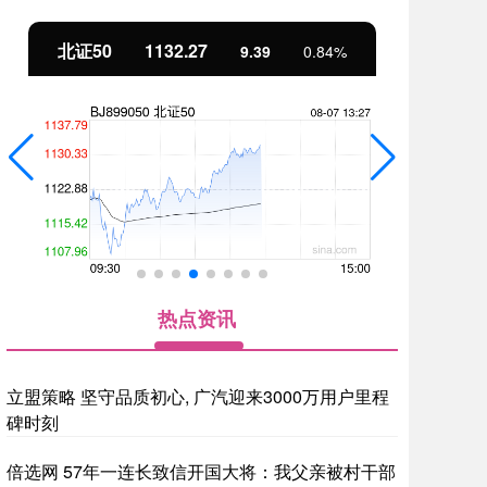
北证50
1132.27
创
9.39
0.84%
热点资讯
立盟策略 坚守品质初心, 广汽迎来3000万用户里程
碑时刻
倍选网 57年一连长致信开国大将：我父亲被村干部