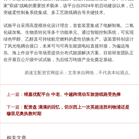
家"双碳"战略的重要技术载体，该平台自2024年初启动建设以来，已
突破柔性制备系统集成、多工艺路线耦合等关键技术。
试验平台采用高度模块化设计理念，首套装置集成了电解制氢、二氧
化碳加氢、生物质转化等多个功能单元。通过智能控制系统，可实现
绿色甲醇、乙醇及可持续航空燃料的柔性切换生产。该装置特别设计
了风光电耦合接口，未来可与可再生能源电站直接对接，为偏远海
岛、海上作业平台等场景提供分布式能源解决方案。目前研发团队正
在开展百公斤级中试试验，为后续万吨级产业化奠定基础。
易速宝配资官网提示：文章来自网络，不代表本站观点。
上一篇：
维嘉优配平台 中老、中越跨境动车旅游线路受热捧
下一篇：
配资盘 满满的回忆，切尔西上一次英超连胜利物浦还是
穆里尼奥执教时期
相关文章