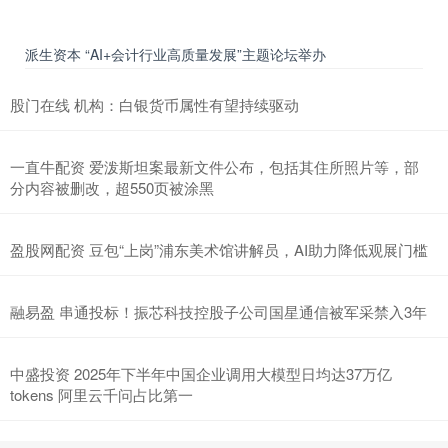
派生资本 “AI+会计行业高质量发展”主题论坛举办
股门在线 机构：白银货币属性有望持续驱动
一直牛配资 爱泼斯坦案最新文件公布，包括其住所照片等，部
分内容被删改，超550页被涂黑
盈股网配资 豆包“上岗”浦东美术馆讲解员，AI助力降低观展门槛
融易盈 串通投标！振芯科技控股子公司国星通信被军采禁入3年
中盛投资 2025年下半年中国企业调用大模型日均达37万亿
tokens 阿里云千问占比第一