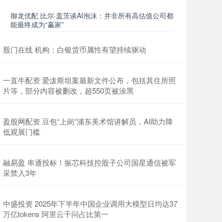
御龙优配 比尔·盖茨谈AI泡沫：并非所有高估值公司都
能最终成为“赢家”
股门在线 机构：白银货币属性有望持续驱动
一直牛配资 爱泼斯坦案最新文件公布，包括其住所照
片等，部分内容被删改，超550页被涂黑
盈股网配资 豆包“上岗”浦东美术馆讲解员，AI助力降
低观展门槛
融易盈 串通投标！振芯科技控股子公司国星通信被军
采禁入3年
中盛投资 2025年下半年中国企业调用大模型日均达37
万亿tokens 阿里云千问占比第一