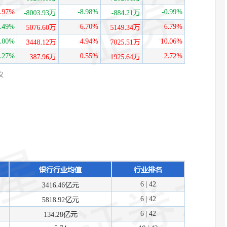
深证成指
14184.98
1%
40.77
0.29%