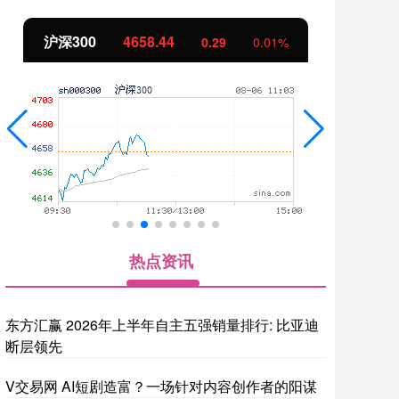
沪深300
4658.44
北
0.29
0.01%
热点资讯
东方汇赢 2026年上半年自主五强销量排行: 比亚迪
断层领先
V交易网 AI短剧造富？一场针对内容创作者的阳谋