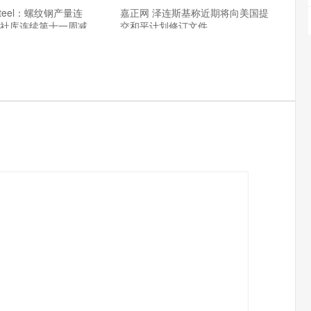
teel：螺纹钢产量连
嘉正网 泽连斯基称近期将向美国提
 社库连续第十一周减
交和平计划修订文件