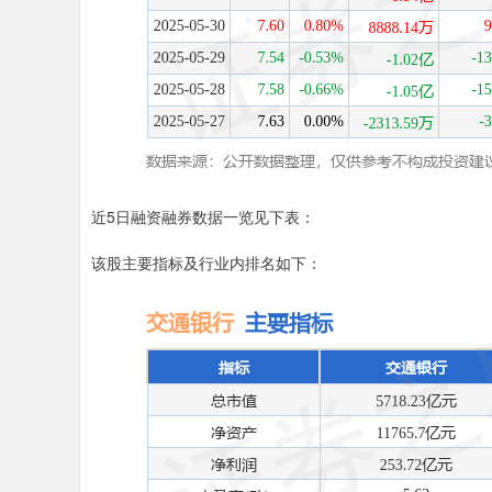
上证指数
3886.61
00
0.18%
8.18
0.2
近5日融资融券数据一览见下表：
该股主要指标及行业内排名如下：