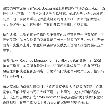
墨式烧烤首席执行官Scott Boatwright上周在财报电话会议上承认，该
行业“人气下降”，并且常常被认为价格过高。他还表示，经过内部研
究后，他正在努力重新定位墨式烧烤的价值主张，因为内部数据显
示，顾客并不认为这家餐厅与其他餐饮选择相比价格实惠。
粘性通胀、上涨的菜单价格以及不确定的经济背景苏州恒泰配资，正
促使美国中低收入阶层的家庭重新思考外出就餐的问题。年轻消费者
因青年失业率上升、学生贷款还款恢复以及工资增长缓慢而感到压力
重重。
据咨询公司Revenue Management Solutions提供的数据，在 2025
年第三季度，美国所有餐饮领域的访问频率均较前三个月有所下降，
包括廉价的快速服务连锁店、价格稍高的快速休闲餐厅以及价格较高
的全服务餐厅。
布林克国际的旗舰品牌Chili’s正逐渐赢得低收入消费者的青睐，而其
竞争对手的业绩却出现了大幅下滑。在上周的一次分析师电话会议
上，该公司首席执行官Kevin Hochman将该连锁店“优于快餐”的营销
策略归功于其在年收入低于 6 万美元的家庭中的增长表现。