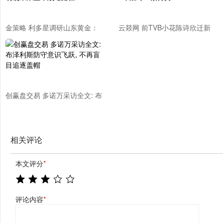
金策略 利多星调研山东黄金：
云燚网 前TVB小花陈诗欣迁新
聚焦产量增长与成本管控，明确
居，邀余香凝开派对，嫁豪门4
未来五年战略路径
年后终一索得男
创赢盘交易 多诺万采访全文: 布
泽利斯防守意识飞跃, 不再盲目
追逐盖帽
相关评论
本文评分
*
评论内容
*