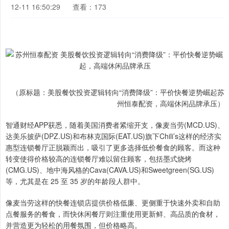
12-11 16:50:29
查看：173
（原标题：美股餐饮投资逻辑转向“消费降级”：平价快餐逆势崛起苏
州恒泰配资，高端休闲品牌承压）
智通财经APP获悉，随着美国消费者紧缩开支，像麦当劳(MCD.US)、
达美乐披萨(DPZ.US)和布林克国际(EAT.US)旗下Chili’s这样的经济实
惠型连锁餐厅正脱颖而出，吸引了更多选择低价餐食的顾客。而这种
转变使得价格较高的连锁餐厅难以留住顾客，包括墨式烧烤
(CMG.US)、地中海风格的Cava(CAVA.US)和Sweetgreen(SG.US)
等，尤其是在 25 至 35 岁的年龄段人群中。
像麦当劳这样的快餐连锁店提供价格低廉、更侧重于快速外卖和自助
点餐服务的餐食，而快休闲餐厅则注重使用更新鲜、高品质的食材，
并营造更为轻松的用餐氛围，但价格略高。