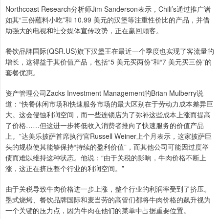
Northcoast Research分析师Jim Sanderson表示，Chili’s通过推广诸
如其“三份蘸料小吃”和 10.99 美元的汉堡等注重性价比的产品，并借
助强大的电视和社交媒体宣传攻势，正在赢回顾客。
餐饮品牌国际(QSR.US)旗下汉堡王在最近一个季度也实现了客流量的
增长，这得益于其价值产品，包括“5 美元买两份”和“7 美元买三份”的
套餐优惠。
资产管理公司Zacks Investment Management的Brian Mulberry说
道：“快餐休闲市场和快速服务市场的最大区别在于劳动力成本差异巨
大。这会侵蚀利润空间，而一些连锁店为了弥补这些成本上涨而提高
了价格……但这进一步将低收入消费者推向了快速服务的价值产品
上。”达美乐披萨首席执行官Russell Weiner上个月表示，这家披萨巨
头的规模使其能够保持“持续的盈利价值”，而其他公司可能因过度举
债而难以维持这种状态。他说：“由于关税的影响，牛肉价格不断上
涨，这正在挤压整个行业的利润空间。”
由于关税导致牛肉价格进一步上涨，整个行业的利润率受到了挤压。
墨式烧烤、餐饮品牌国际和麦当劳的高管们都将牛肉价格的飙升视为
一个关键的压力点，因为牛肉在他们的菜单中占据重要位置。