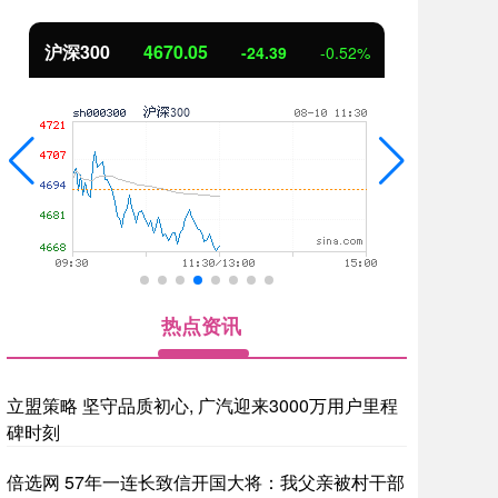
北证50
1125.45
创
-8.79
-0.78%
热点资讯
立盟策略 坚守品质初心, 广汽迎来3000万用户里程
碑时刻
倍选网 57年一连长致信开国大将：我父亲被村干部