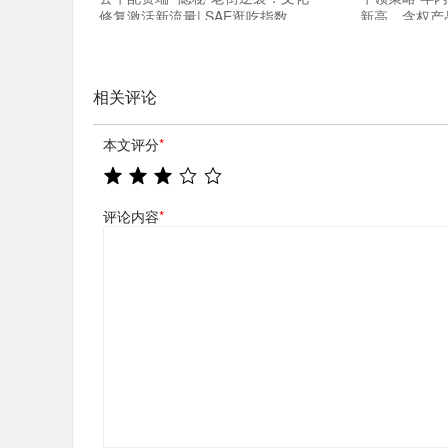
修复激活新流量| SAE逛吃指数
新高，含权产
之“老街”八方客
相关评论
本文评分
*
评论内容
*