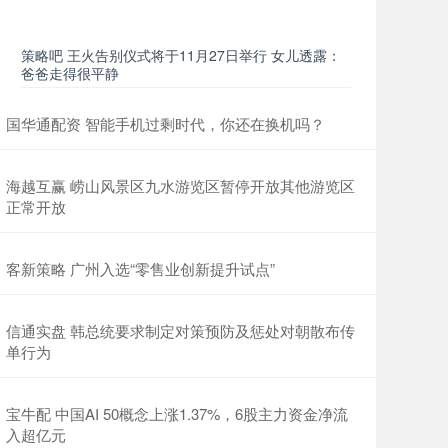
策略吧 王火告别仪式将于11月27日举行 女儿透露：
爸爸走得很平静
国华通配资 智能手机过剩时代，你还在换机吗？
海越互赢 崂山风景区九水游览区暂停开放其他游览区
正常开放
客新策略 广州入选“零售业创新提升试点”
信通实盘 韩总统要求制定对策预防及惩处对朝散布传
单行为
宝牛配 中国AI 50概念上涨1.37%，6股主力资金净流
入超亿元