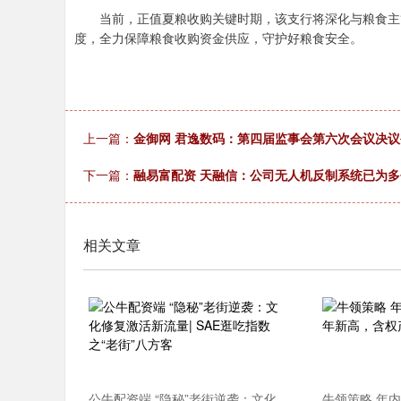
当前，正值夏粮收购关键时期，该支行将深化与粮食主管
度，全力保障粮食收购资金供应，守护好粮食安全。
深证成指
14148.86
87
0.20%
-162.15
-
上一篇：
金御网 君逸数码：第四届监事会第六次会议决议
下一篇：
融易富配资 天融信：公司无人机反制系统已为
相关文章
公牛配资端 “隐秘”老街逆袭：文化
牛领策略 年